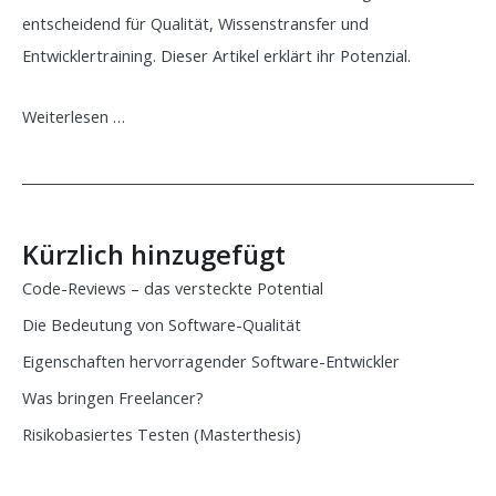
entscheidend für Qualität, Wissenstransfer und
Entwicklertraining. Dieser Artikel erklärt ihr Potenzial.
Code-
Weiterlesen …
Reviews
–
das
versteckte
Kürzlich hinzugefügt
Potential
Code-Reviews – das versteckte Potential
Die Bedeutung von Software-Qualität
Eigenschaften hervorragender Software-Entwickler
Was bringen Freelancer?
Risikobasiertes Testen (Masterthesis)