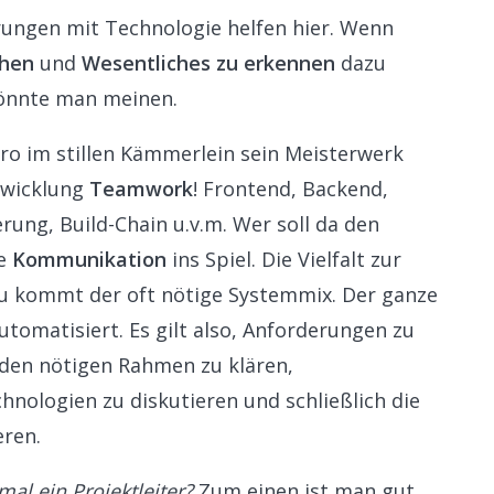
ungen mit Technologie helfen hier. Wenn
chen
und
Wesentliches zu erkennen
dazu
könnte man meinen.
ero im stillen Kämmerlein sein Meisterwerk
twicklung
Teamwork
! Frontend, Backend,
rung, Build-Chain u.v.m. Wer soll da den
ie
Kommunikation
ins Spiel. Die Vielfalt zur
zu kommt der oft nötige Systemmix. Der ganze
tomatisiert. Es gilt also, Anforderungen zu
, den nötigen Rahmen zu klären,
nologien zu diskutieren und schließlich die
eren.
l ein Projektleiter?
Zum einen ist man gut