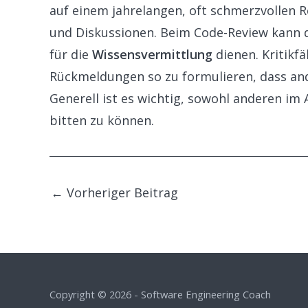
auf einem jahrelangen, oft schmerzvollen 
und Diskussionen. Beim Code-Review kann 
für die
Wissensvermittlung
dienen. Kritikfä
Rückmeldungen so zu formulieren, dass an
Generell ist es wichtig, sowohl anderen im A
bitten zu können.
Post
←
Vorheriger Beitrag
navigation
Copyright © 2026 - Software Engineering Coach