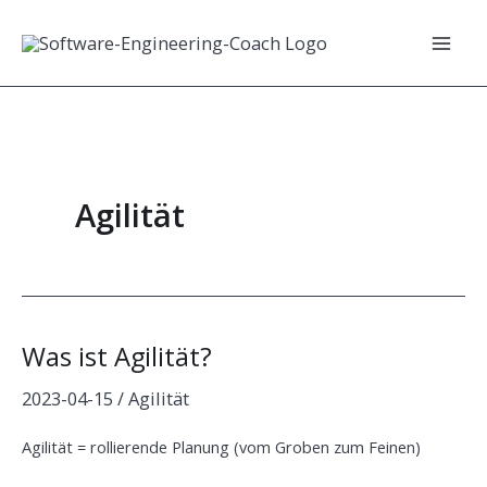
Zum
Inhalt
Mai
springen
Men
Agilität
Was ist Agilität?
2023-04-15
/
Agilität
Agilität = rollierende Planung (vom Groben zum Feinen)