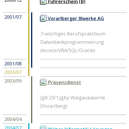
Führerschein (B)
2001/07
Vorarlberger Illwerke AG
7-wöchiges Berufspraktikum
Datenbankprogrammierung
(Access/VBA/SQL/Oracle)
2001/08
2003/07
2003/09
Präsenzdienst
JgB 23/1.JgKp Walgaukaserne
(Vorarlberg)
2004/04
2004/07