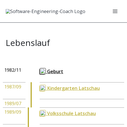
Zum
Inhalt
Mai
springen
Men
Lebenslauf
1982/11
Geburt
1987/09
Kindergarten Latschau
1989/07
1989/09
Volksschule Latschau